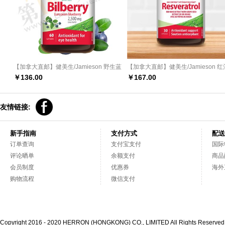
【加拿大直邮】健美生/Jamieson 野生蓝
【加拿大直邮】健美生/Jamieson 
莓提取物浓缩胶囊 60粒
取物和葡萄籽浓缩复合胶囊
￥
136.00
￥
167.00
友情链接:
新手指南
支付方式
配送
订单查询
支付宝支付
国际
评论晒单
余额支付
商品
会员制度
优惠券
海外
购物流程
微信支付
Copyright 2016 - 2020 HERRON (HONGKONG) CO., LIMITED All Rights Reserve