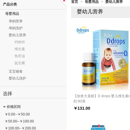
首页
母婴用品
婴幼儿营养
>
>
产品分类
婴幼儿营养
母婴用品
孕妈营养
孕妈洗护
婴幼儿营养
钙铁锌
维生素
鱼肝油
益生菌
宝宝辅食
婴幼儿洗护
选择
【加拿大直邮】D drops 婴儿维生素
剂 90滴
价格区间
￥
131.00
￥
0.00
--
￥
50.00
￥
50.00
--
￥
100.00
￥
100.00
--
￥
200.00