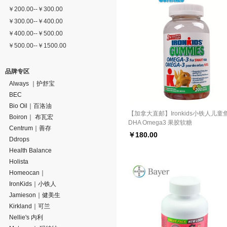
￥
200.00
--
￥
300.00
￥
300.00
--
￥
400.00
￥
400.00
--
￥
500.00
￥
500.00
--
￥
1500.00
品牌专区
Always ｜护舒宝
BEC
Bio Oil｜百洛油
【加拿大直邮】Ironkids小铁人儿童
Boiron｜ 布瓦宏
DHA Omega3 果胶软糖
Centrum｜善存
￥
180.00
Ddrops
Health Balance
Holista
Homeocan｜
IronKids｜小铁人
Jamieson｜健美生
Kirkland｜可兰
Nellie's 内利