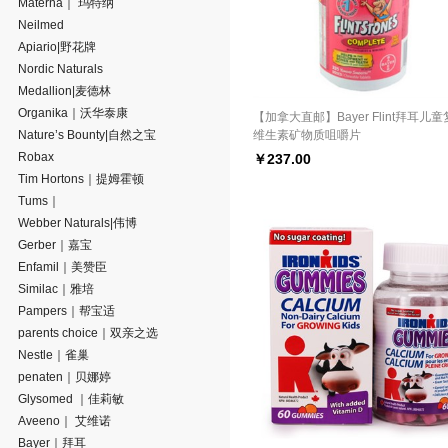
Materna｜ 玛特纳
Neilmed
Apiario|野花牌
Nordic Naturals
Medallion|麦德林
Organika｜沃华泰康
【加拿大直邮】Bayer Flint拜耳儿
Nature’s Bounty|自然之宝
维生素矿物质咀嚼片
Robax
￥
237.00
Tim Hortons｜提姆霍顿
Tums｜
Webber Naturals|伟博
Gerber｜嘉宝
Enfamil｜美赞臣
Similac｜雅培
Pampers｜帮宝适
parents choice｜双亲之选
Nestle｜雀巢
penaten｜贝娜婷
Glysomed ｜佳莉敏
Aveeno｜ 艾维诺
Bayer｜拜耳