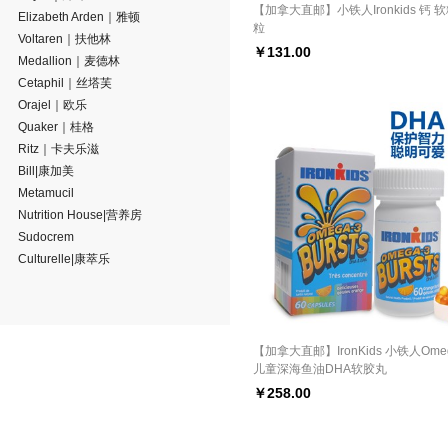
【加拿大直邮】小铁人Ironkids 钙 软
Elizabeth Arden｜雅顿
粒
Voltaren｜扶他林
￥
131.00
Medallion｜麦德林
Cetaphil｜丝塔芙
Orajel｜欧乐
Quaker｜桂格
Ritz｜卡夫乐滋
Bill|康加美
Metamucil
Nutrition House|营养房
Sudocrem
Culturelle|康萃乐
【加拿大直邮】IronKids 小铁人Omeg
儿童深海鱼油DHA软胶丸
￥
258.00