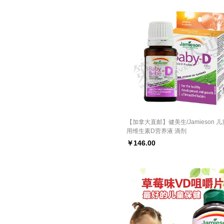
【加拿大直邮】健美生/Jamieson 
用维生素D营养液 滴剂
￥
146.00