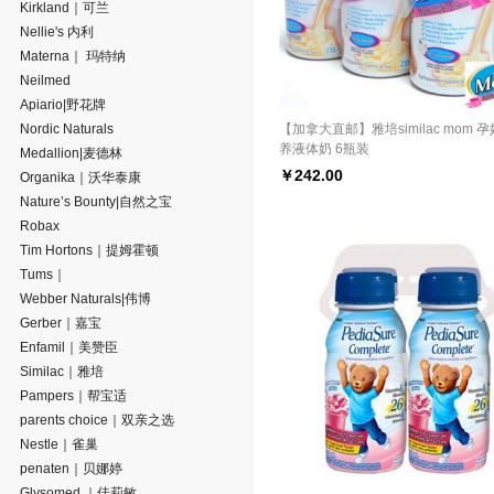
Kirkland｜可兰
Nellie's 内利
Materna｜ 玛特纳
Neilmed
Apiario|野花牌
Nordic Naturals
【加拿大直邮】雅培similac mom 
养液体奶 6瓶装
Medallion|麦德林
￥
242.00
Organika｜沃华泰康
Nature’s Bounty|自然之宝
Robax
Tim Hortons｜提姆霍顿
Tums｜
Webber Naturals|伟博
Gerber｜嘉宝
Enfamil｜美赞臣
Similac｜雅培
Pampers｜帮宝适
parents choice｜双亲之选
Nestle｜雀巢
penaten｜贝娜婷
Glysomed ｜佳莉敏