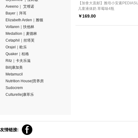
【加拿大直邮】雅培小安素PEDIASU
Aveeno｜ 艾维诺
儿童液体奶 草莓味4瓶
Bayer｜拜耳
￥
169.00
Elizabeth Arden｜雅顿
Voltaren｜扶他林
Medallion｜麦德林
Cetaphil｜丝塔芙
Orajel｜欧乐
Quaker｜桂格
Ritz｜卡夫乐滋
Bill|康加美
Metamucil
Nutrition House|营养房
Sudocrem
Culturelle|康萃乐
友情链接: