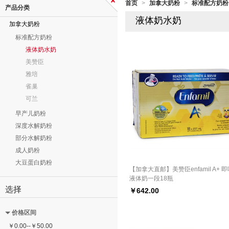
首页
加拿大奶粉
标准配方奶粉
>
>
产品分类
液体奶水奶
加拿大奶粉
标准配方奶粉
液体奶水奶
美赞臣
雅培
雀巢
可兰
早产儿奶粉
深度水解奶粉
部分水解奶粉
成人奶粉
大豆蛋白奶粉
【加拿大直邮】美赞臣enfamil A+ 
液体奶一段18瓶
选择
￥
642.00
价格区间
￥
0.00
--
￥
50.00