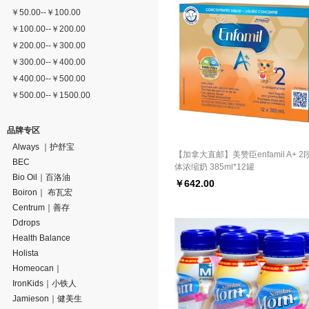
￥
50.00
--
￥
100.00
￥
100.00
--
￥
200.00
￥
200.00
--
￥
300.00
￥
300.00
--
￥
400.00
￥
400.00
--
￥
500.00
￥
500.00
--
￥
1500.00
品牌专区
Always ｜护舒宝
【加拿大直邮】美赞臣enfamil A+ 2
BEC
体浓缩奶 385ml*12罐
Bio Oil｜百洛油
￥
642.00
Boiron｜ 布瓦宏
Centrum｜善存
Ddrops
Health Balance
Holista
Homeocan｜
IronKids｜小铁人
Jamieson｜健美生