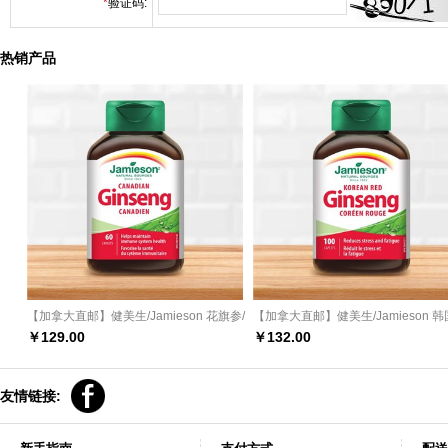
*
验证码:
热销产品
【加拿大直邮】健美生/Jamieson 花旗参/
【加拿大直邮】健美生/Jamieson 
西洋参胶囊60粒
参/人参营养片 100粒
￥
129.00
￥
132.00
友情链接: