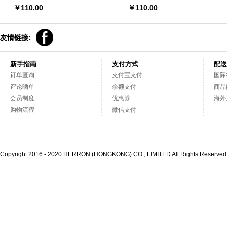
岁儿童植物咳嗽糖浆日用
岁儿童植物缓解咽喉肿痛糖浆
￥
110.00
￥
110.00
友情链接:
新手指南
支付方式
配送
订单查询
支付宝支付
国际
评论晒单
余额支付
商品
会员制度
优惠券
海外
购物流程
微信支付
Copyright 2016 - 2020 HERRON (HONGKONG) CO., LIMITED All Rights Reserve