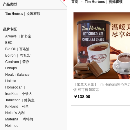
首页
Tim Hortons｜提姆霍顿
>
产品类型
Tim Hortons｜提姆霍顿
品牌专区
Always ｜护舒宝
BEC
Bio Oil｜百洛油
Boiron｜ 布瓦宏
Centrum｜善存
Ddrops
Health Balance
Holista
【加拿大直邮】Tim Hortons热巧克
Homeocan｜
饮 可可粉 500克
IronKids｜小铁人
￥
138.00
Jamieson｜健美生
Kirkland｜可兰
Nellie's 内利
Materna｜ 玛特纳
Neilmed